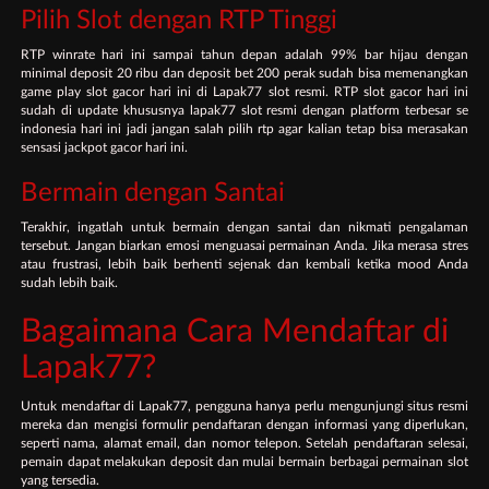
Pilih Slot dengan RTP Tinggi
RTP winrate hari ini sampai tahun depan adalah 99% bar hijau dengan
minimal deposit 20 ribu dan deposit bet 200 perak sudah bisa memenangkan
game play slot gacor hari ini di Lapak77 slot resmi. RTP slot gacor hari ini
sudah di update khususnya lapak77 slot resmi dengan platform terbesar se
indonesia hari ini jadi jangan salah pilih rtp agar kalian tetap bisa merasakan
sensasi jackpot gacor hari ini.
Bermain dengan Santai
Terakhir, ingatlah untuk bermain dengan santai dan nikmati pengalaman
tersebut. Jangan biarkan emosi menguasai permainan Anda. Jika merasa stres
atau frustrasi, lebih baik berhenti sejenak dan kembali ketika mood Anda
sudah lebih baik.
Bagaimana Cara Mendaftar di
Lapak77?
Untuk mendaftar di Lapak77, pengguna hanya perlu mengunjungi situs resmi
mereka dan mengisi formulir pendaftaran dengan informasi yang diperlukan,
seperti nama, alamat email, dan nomor telepon. Setelah pendaftaran selesai,
pemain dapat melakukan deposit dan mulai bermain berbagai permainan slot
yang tersedia.