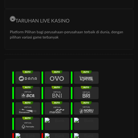
TARUHAN LIVE KASINO
Platform Pilihan bagi perusahaan-perusahaan terbaik di dunia, dengan
pilihan variasi game terbanyak