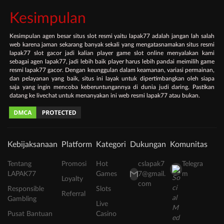
Kesimpulan
Kesimpulan agen besar situs slot resmi yaitu lapak77 adalah jangan lah salah
web karena jaman sekarang banyak sekali yang mengatasnamakan situs resmi
lapak77 slot gacor jadi kalian player game slot online menyalakan kami
sebagai agen lapak77, jadi lebih baik player harus lebih pandai meimilih game
resmi lapak77 gacor. Dengan keunggulan dalam keamanan, variasi permainan,
dan pelayanan yang baik, situs ini layak untuk dipertimbangkan oleh siapa
saja yang ingin mencoba keberuntungannya di dunia judi daring. Pastikan
datang ke livechat untuk menanyakan ini web resmi lapak77 atau bukan.
Kebijaksanaan
Platform
Kategori
Dukungan
Komunitas
Tentang
Promosi
Hot
cslapak7
Telegra
LAPAK77
Games
7@gmail.
m
Loyalty
com
Responsible
Slots
Referral
Gambling
Live
Pusat Bantuan
Casino