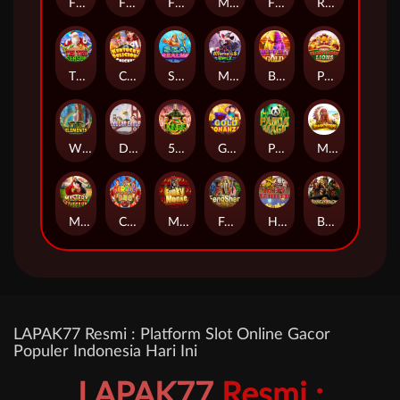
Fire of Route 66
Fire of Rue Royale
Fire of Riverside
Mr.Fido
Fire Wheel
Runaway
TIS The Season
Crazy Restaurant
Sea Realms
Mysterious Witch
Buffalo Gold
Prosperous Lions
Wild Elements
Dollar Eagle
5 Kings
Gold Bonanza
Panda Magic II
Magic Totem
Mystery Of The Orient
Circus
Monkey Slots
Feng Shen
Happy Lantern
Brothers Kingdom
LAPAK77 Resmi : Platform Slot Online Gacor
Populer Indonesia Hari Ini
LAPAK77
Resmi :