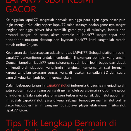
LAPAK77 SLOT RESMI
GACOR
Keunggulan lapak77 sangatlah banyak sehingga para agen agen besar pun
ingin mengikuti quality seperti lapak77 salah satunya adalah game nya sangat
lengkap sehingga player bisa memilih game yang di sukainya, bonus dan
promosi sangat lah besar, akses bermain di lapak77 sangat cepat dari
handphone maupun dekstop dan layanan lapak77 kami sangat lah ramah
tamah online 24 jam.
Keamanan dan kepercayaan adalah priotas LAPAK77. Sebagai platform resmi,
Lapak77 berkomitmen untuk memberikan lingkungan bermain yang aman.
Dengan tampilan lapak77 yang sekarang sudah jauh lebih bagus dan dapat
dinikmati oleh siapapun yang ingin mengincar kenyamanan saat bermain,
karena tampilan sekarang sensasi yang di rasakan sangatlah 3D dan suara
yang di keluarkan jauh lebih menegangkan.
Dalam beberapa tahun ini
Lapak77 slot
di indonesia khususnya menjadi salah
satu sorotan hiburan yang paling di gemari oleh para pemain slot online gacor
di indonesia. Salah satu playform agen terbesar yang naik daun slot gacor hari
ini adalah Lapak77 slot, yang dikenal sebagai tempat permainan slot online
gacor terpopuler hari ini yang membuat player player lebih memilih situs slot
lapak77 gacor.
Tips Trik Lengkap Bermain di