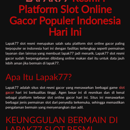
Platform Slot Online
Gacor Populer Indonesia
Hari Ini
Lapak77 slot resmi merupakan salah satu platform slot online gacor paling
terpopuler se indonesia hari ini dengan fasilitas terlengkap seperti permainan
layanan dan lainnya yang membuat lapak77 jadi menarik. Lapak77 slot resmi
gacor sudah berpengalaman dibidang online makan dari itu untuk data jauh
lebih aman jika bermain di lapak77.
Apa Itu Lapak77?
Lapak77 adalah situs slot resmi gacor yang menawarkan berbagai game
slot
gacor
hari ini berkualitas tinggi. Agen besar ini di resmikan dan di kenal
sebagai platform terbesar slot online gacor hari ini. Situs ini menawarkan
berbagai jenis permainan slot dari penyedia terkemuka, sehingga memastikan
pengalaman bermain yang menyenangkan dan adil.
KEUNGGULAN BERMAIN DI