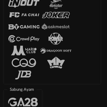
Sabung Ayam