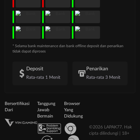
* Selama bank maintenance dan bank offline deposit dan penarikan
tidak dapat diproses
Deposit
Penarikan
Rata-rata 1 Menit
Rata-rata 3 Menit
Bersertifikasi
Tanggung
Browser
Dari
Jawab
Yang
Bermain
Didukung
©2026 LAPAK77. Hak
cipta dilindungi | 18+