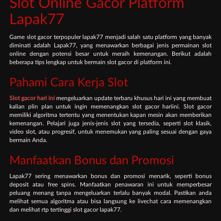
Slot Online Gacor Platform
Lapak77
Game slot gacor terpopuler lapak77 menjadi salah satu platform yang banyak
diminati adalah Lapak77, yang menawarkan berbagai jenis permainan slot
online dengan potensi besar untuk meraih kemenangan. Berikut adalah
beberapa tips lengkap untuk bermain slot gacor di platform ini.
Pahami Cara Kerja Slot
Slot gacor hari ini
mengeluarkan update terbaru khusus hari ini yang membuat
kalian plin plan untuk ingin memenangkan slot gacor hariini. Slot gacor
memiliki algoritma tertentu yang menentukan kapan mesin akan memberikan
kemenangan. Pelajari juga jenis-jenis slot yang tersedia, seperti slot klasik,
video slot, atau progresif, untuk menemukan yang paling sesuai dengan gaya
bermain Anda.
Manfaatkan Bonus dan Promosi
Lapak77 sering menawarkan bonus dan promosi menarik, seperti bonus
deposit atau free spins. Manfaatkan penawaran ini untuk memperbesar
peluang menang tanpa mengeluarkan terlalu banyak modal. Pastikan anda
melihat semua algoritma atau bisa langsung ke livechat cara memenangkan
dan melihat rtp tertinggi slot gacor lapak77.