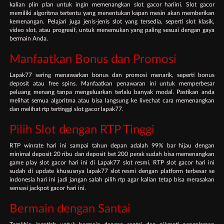
kalian plin plan untuk ingin memenangkan slot gacor hariini. Slot gacor
memiliki algoritma tertentu yang menentukan kapan mesin akan memberikan
kemenangan. Pelajari juga jenis-jenis slot yang tersedia, seperti slot klasik,
video slot, atau progresif, untuk menemukan yang paling sesuai dengan gaya
bermain Anda.
Manfaatkan Bonus dan Promosi
Lapak77 sering menawarkan bonus dan promosi menarik, seperti bonus
deposit atau free spins. Manfaatkan penawaran ini untuk memperbesar
peluang menang tanpa mengeluarkan terlalu banyak modal. Pastikan anda
melihat semua algoritma atau bisa langsung ke livechat cara memenangkan
dan melihat rtp tertinggi slot gacor lapak77.
Pilih Slot dengan RTP Tinggi
RTP winrate hari ini sampai tahun depan adalah 99% bar hijau dengan
minimal deposit 20 ribu dan deposit bet 200 perak sudah bisa memenangkan
game play slot gacor hari ini di Lapak77 slot resmi. RTP slot gacor hari ini
sudah di update khususnya lapak77 slot resmi dengan platform terbesar se
indonesia hari ini jadi jangan salah pilih rtp agar kalian tetap bisa merasakan
sensasi jackpot gacor hari ini.
Bermain dengan Santai