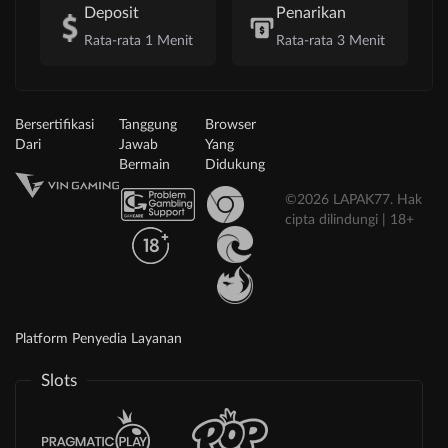
Deposit
Penarikan
Rata-rata 1 Menit
Rata-rata 3 Menit
Bersertifikasi
Tanggung
Browser
Dari
Jawab
Yang
Bermain
Didukung
©2026 LAPAK77. Hak
cipta dilindungi | 18+
Platform Penyedia Layanan
Slots