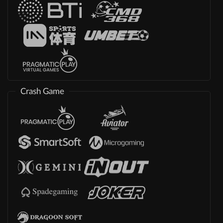
Crash Game