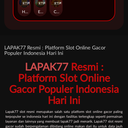
RTP
83%
RTP
82%
RTP
90%
House of Lions Megaways Jackpot Play
Egg Rush Jackpot Play
Crown of Fire Jackpot Play
LAPAK77 Resmi : Platform Slot Online Gacor
Populer Indonesia Hari Ini
LAPAK77
Resmi :
Platform Slot Online
Gacor Populer Indonesia
Hari Ini
Lapak77 slot resmi merupakan salah satu platform slot online gacor paling
terpopuler se indonesia hari ini dengan fasilitas terlengkap seperti permainan
layanan dan lainnya yang membuat lapak77 jadi menarik. Lapak77 slot resmi
gacor sudah berpengalaman dibidang online makan dari itu untuk data jauh