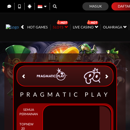
MASUK
DAFTA
IDR
12,672,849,
HOT GAMES
SLOTS
LIVE CASINO
OLAHRAGA
PRAGMATIC PLAY
SEMUA
PERMAINAN
TOP
NEW
20