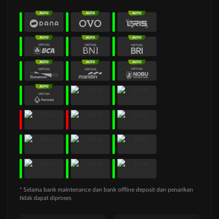
* Selama bank maintenance dan bank offline deposit dan penarikan
tidak dapat diproses