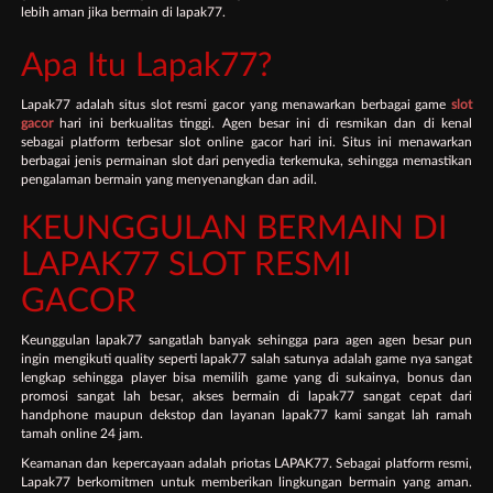
lebih aman jika bermain di lapak77.
Apa Itu Lapak77?
Lapak77 adalah situs slot resmi gacor yang menawarkan berbagai game
slot
gacor
hari ini berkualitas tinggi. Agen besar ini di resmikan dan di kenal
sebagai platform terbesar slot online gacor hari ini. Situs ini menawarkan
berbagai jenis permainan slot dari penyedia terkemuka, sehingga memastikan
pengalaman bermain yang menyenangkan dan adil.
KEUNGGULAN BERMAIN DI
LAPAK77 SLOT RESMI
GACOR
Keunggulan lapak77 sangatlah banyak sehingga para agen agen besar pun
ingin mengikuti quality seperti lapak77 salah satunya adalah game nya sangat
lengkap sehingga player bisa memilih game yang di sukainya, bonus dan
promosi sangat lah besar, akses bermain di lapak77 sangat cepat dari
handphone maupun dekstop dan layanan lapak77 kami sangat lah ramah
tamah online 24 jam.
Keamanan dan kepercayaan adalah priotas LAPAK77. Sebagai platform resmi,
Lapak77 berkomitmen untuk memberikan lingkungan bermain yang aman.