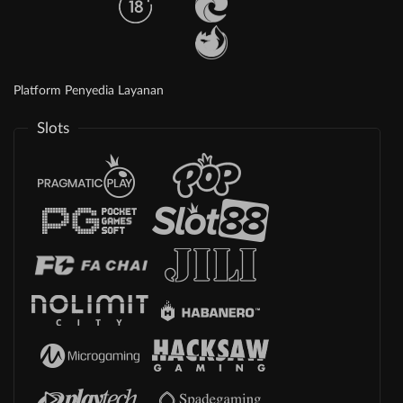
Platform Penyedia Layanan
Slots