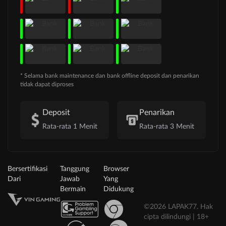
* Selama bank maintenance dan bank offline deposit dan penarikan
tidak dapat diproses
Deposit
Penarikan
Rata-rata 1 Menit
Rata-rata 3 Menit
Bersertifikasi
Tanggung
Browser
Dari
Jawab
Yang
Bermain
Didukung
©2026 LAPAK77. Hak
cipta dilindungi | 18+