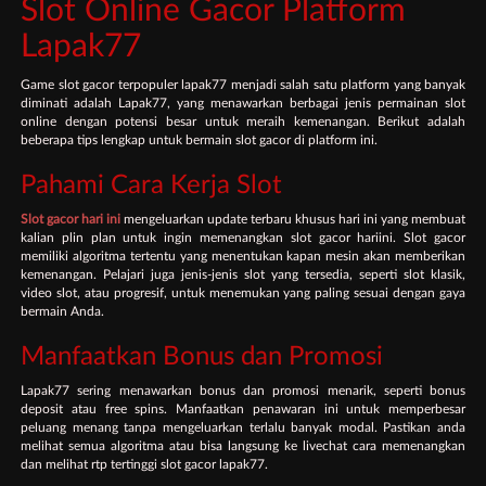
Slot Online Gacor Platform
Lapak77
Game slot gacor terpopuler lapak77 menjadi salah satu platform yang banyak
diminati adalah Lapak77, yang menawarkan berbagai jenis permainan slot
online dengan potensi besar untuk meraih kemenangan. Berikut adalah
beberapa tips lengkap untuk bermain slot gacor di platform ini.
Pahami Cara Kerja Slot
Slot gacor hari ini
mengeluarkan update terbaru khusus hari ini yang membuat
kalian plin plan untuk ingin memenangkan slot gacor hariini. Slot gacor
memiliki algoritma tertentu yang menentukan kapan mesin akan memberikan
kemenangan. Pelajari juga jenis-jenis slot yang tersedia, seperti slot klasik,
video slot, atau progresif, untuk menemukan yang paling sesuai dengan gaya
bermain Anda.
Manfaatkan Bonus dan Promosi
Lapak77 sering menawarkan bonus dan promosi menarik, seperti bonus
deposit atau free spins. Manfaatkan penawaran ini untuk memperbesar
peluang menang tanpa mengeluarkan terlalu banyak modal. Pastikan anda
melihat semua algoritma atau bisa langsung ke livechat cara memenangkan
dan melihat rtp tertinggi slot gacor lapak77.