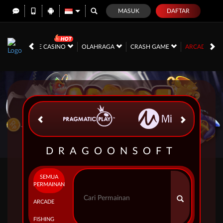
MASUK
DAFTAR
LOTS
LIVE CASINO
OLAHRAGA
CRASH GAME
ARCADE
DRAGOONSOFT
SEMUA
PERMAINAN
ARCADE
FISHING