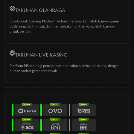
TARUHAN OLAHRAGA
Sportsbook Gaming Platform Terbaik menawarkan lebih banyak game,
odds yang lebih tinggi, dan menyediakan pilihan yang lebih banyak
untuk pemain.
TARUHAN LIVE KASINO
Platform Pilihan bagi perusahaan-perusahaan terbaik di dunia, dengan
pilihan variasi game terbanyak