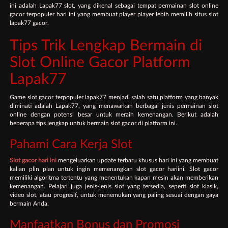
ini adalah Lapak77 slot, yang dikenal sebagai tempat permainan slot online
gacor terpopuler hari ini yang membuat player player lebih memilih situs slot
lapak77 gacor.
Tips Trik Lengkap Bermain di
Slot Online Gacor Platform
Lapak77
Game slot gacor terpopuler lapak77 menjadi salah satu platform yang banyak
diminati adalah Lapak77, yang menawarkan berbagai jenis permainan slot
online dengan potensi besar untuk meraih kemenangan. Berikut adalah
beberapa tips lengkap untuk bermain slot gacor di platform ini.
Pahami Cara Kerja Slot
Slot gacor hari ini
mengeluarkan update terbaru khusus hari ini yang membuat
kalian plin plan untuk ingin memenangkan slot gacor hariini. Slot gacor
memiliki algoritma tertentu yang menentukan kapan mesin akan memberikan
kemenangan. Pelajari juga jenis-jenis slot yang tersedia, seperti slot klasik,
video slot, atau progresif, untuk menemukan yang paling sesuai dengan gaya
bermain Anda.
Manfaatkan Bonus dan Promosi