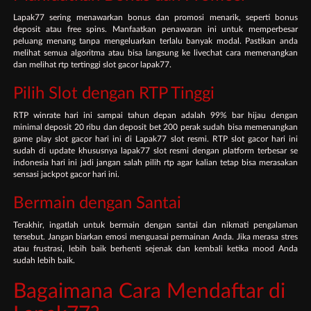
Lapak77 sering menawarkan bonus dan promosi menarik, seperti bonus
deposit atau free spins. Manfaatkan penawaran ini untuk memperbesar
peluang menang tanpa mengeluarkan terlalu banyak modal. Pastikan anda
melihat semua algoritma atau bisa langsung ke livechat cara memenangkan
dan melihat rtp tertinggi slot gacor lapak77.
Pilih Slot dengan RTP Tinggi
RTP winrate hari ini sampai tahun depan adalah 99% bar hijau dengan
minimal deposit 20 ribu dan deposit bet 200 perak sudah bisa memenangkan
game play slot gacor hari ini di Lapak77 slot resmi. RTP slot gacor hari ini
sudah di update khususnya lapak77 slot resmi dengan platform terbesar se
indonesia hari ini jadi jangan salah pilih rtp agar kalian tetap bisa merasakan
sensasi jackpot gacor hari ini.
Bermain dengan Santai
Terakhir, ingatlah untuk bermain dengan santai dan nikmati pengalaman
tersebut. Jangan biarkan emosi menguasai permainan Anda. Jika merasa stres
atau frustrasi, lebih baik berhenti sejenak dan kembali ketika mood Anda
sudah lebih baik.
Bagaimana Cara Mendaftar di