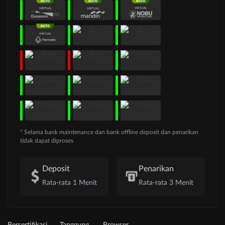
* Selama bank maintenance dan bank offline deposit dan penarikan
tidak dapat diproses
Deposit
Penarikan
Rata-rata 1 Menit
Rata-rata 3 Menit