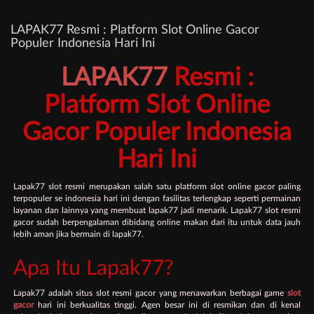
LAPAK77 Resmi : Platform Slot Online Gacor
Populer Indonesia Hari Ini
LAPAK77
Resmi :
Platform Slot Online
Gacor Populer Indonesia
Hari Ini
Lapak77 slot resmi merupakan salah satu platform slot online gacor paling
terpopuler se indonesia hari ini dengan fasilitas terlengkap seperti permainan
layanan dan lainnya yang membuat lapak77 jadi menarik. Lapak77 slot resmi
gacor sudah berpengalaman dibidang online makan dari itu untuk data jauh
lebih aman jika bermain di lapak77.
Apa Itu Lapak77?
Lapak77 adalah situs slot resmi gacor yang menawarkan berbagai game
slot
gacor
hari ini berkualitas tinggi. Agen besar ini di resmikan dan di kenal